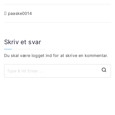
Indlægsnavigation
paaske0014
Skriv et svar
Du skal være
logget ind
for at skrive en kommentar.
S
e
a
r
c
h