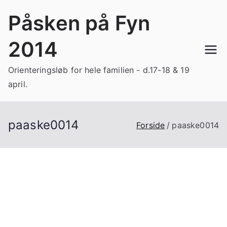
Videre
Påsken på Fyn
til
indhold
2014
Orienteringsløb for hele familien - d.17-18 & 19
april.
paaske0014
Forside
paaske0014